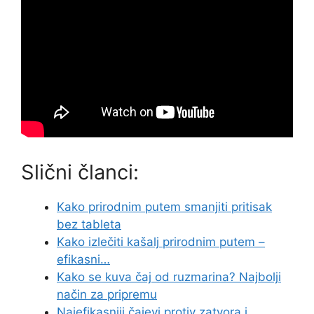
Slični članci:
Kako prirodnim putem smanjiti pritisak
bez tableta
Kako izlečiti kašalj prirodnim putem –
efikasni…
Kako se kuva čaj od ruzmarina? Najbolji
način za pripremu
Najefikasniji čajevi protiv zatvora i