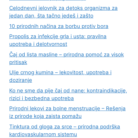
Celodnevni jelovnik za detoks organizma za
jedan dan, šta tačno jedeš i zašto
10 prirodnih načina za borbu protiv bora
Propolis za infekcije grla i usta: pravilna
upotreba i delotvornost
Čaj od lista masline – prirodna pomoć za visok
pritisak
Ulje crnog kumina – lekovitost, upotreba i
doziranje
Ko ne sme da pije čaj od nane: kontraindikacije,
rizici i bezbedna upotreba
Prirodni lekovi za bolne menstruacije – Rešenja
iz prirode koja zaista pomažu
Tinktura od gloga za srce – prirodna podrška
kardiovaskularnom sistemu