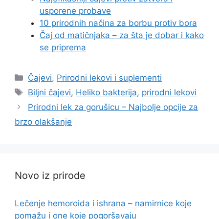
usporene probave
10 prirodnih načina za borbu protiv bora
Čaj od matičnjaka – za šta je dobar i kako
se priprema
Categories
Čajevi
,
Prirodni lekovi i suplementi
Tags
Biljni čajevi
,
Heliko bakterija
,
prirodni lekovi
Prirodni lek za gorušicu – Najbolje opcije za
brzo olakšanje
Novo iz prirode
Lečenje hemoroida i ishrana – namirnice koje
pomažu i one koje pogoršavaju