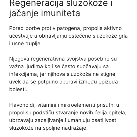
Regeneracija sluzokože i
jačanje imuniteta
Pored borbe protiv patogena, propolis aktivno
učestvuje u obnavljanju oštećene sluzokože grla
i usne duplje.
Njegova regenerativna svojstva posebno su
važna ljudima koji se često suočavaju sa
infekcijama, jer njihova sluzokoža ne stigne
uvek da se potpuno oporavi između epizoda
bolesti.
Flavonoidi, vitamini i mikroelementi prisutni u
propolisu podstiču stvaranje novih ćelija epitela,
ubrzavaju zaceljivanje i umanjuju osetljivost
sluzokože na spoljne nadražaje.