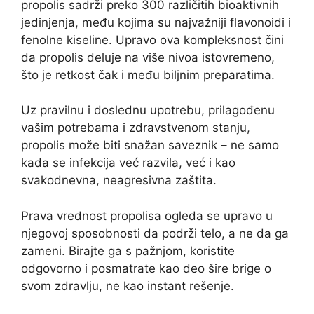
propolis sadrži preko 300 različitih bioaktivnih
jedinjenja, među kojima su najvažniji flavonoidi i
fenolne kiseline. Upravo ova kompleksnost čini
da propolis deluje na više nivoa istovremeno,
što je retkost čak i među biljnim preparatima.
Uz pravilnu i doslednu upotrebu, prilagođenu
vašim potrebama i zdravstvenom stanju,
propolis može biti snažan saveznik – ne samo
kada se infekcija već razvila, već i kao
svakodnevna, neagresivna zaštita.
Prava vrednost propolisa ogleda se upravo u
njegovoj sposobnosti da podrži telo, a ne da ga
zameni. Birajte ga s pažnjom, koristite
odgovorno i posmatrate kao deo šire brige o
svom zdravlju, ne kao instant rešenje.