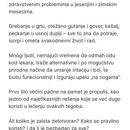
zdravstvenim problemima u jesenjim i zimskim
mesecima.
Grebanje u grlu, otežano gutanje i govor, kašalj,
peckanje u usnoj duplji – sve to zna da potraje,
iscrpi i ometa svakodnevni život i rad.
Mnogi ljudi, nemajući vremena da odmah odu
kod lekara, traže alternativne i po mogućstvu
prirodne načine da umanje iritaciju i bol, te
budu funkcionalniji i izguraju upalu „na nogama“.
Prvo što većini padne na pamet je propolis, kao
jedno od najefikasnijih rešenja koje se već dugo
koristi u lečenju ovakvih tegoba.
Ali koliko je zaista delotvoran? Kako se pravilno
koristi? I da li je bezbedan za sve?