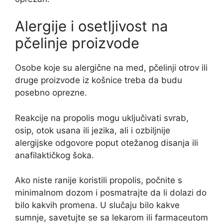
Alergije i osetljivost na
pčelinje proizvode
Osobe koje su alergične na med, pčelinji otrov ili
druge proizvode iz košnice treba da budu
posebno oprezne.
Reakcije na propolis mogu uključivati svrab,
osip, otok usana ili jezika, ali i ozbiljnije
alergijske odgovore poput otežanog disanja ili
anafilaktičkog šoka.
Ako niste ranije koristili propolis, počnite s
minimalnom dozom i posmatrajte da li dolazi do
bilo kakvih promena. U slučaju bilo kakve
sumnje, savetujte se sa lekarom ili farmaceutom