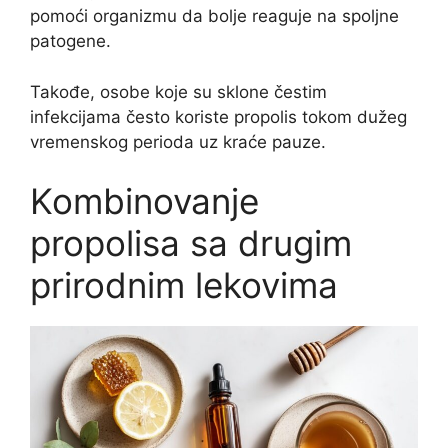
pomoći organizmu da bolje reaguje na spoljne
patogene.
Takođe, osobe koje su sklone čestim
infekcijama često koriste propolis tokom dužeg
vremenskog perioda uz kraće pauze.
Kombinovanje
propolisa sa drugim
prirodnim lekovima