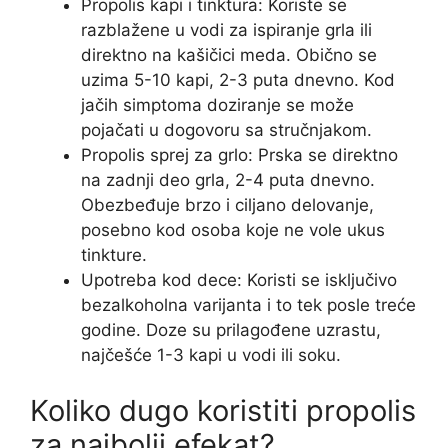
Propolis kapi i tinktura: Koriste se
razblažene u vodi za ispiranje grla ili
direktno na kašičici meda. Obično se
uzima 5-10 kapi, 2-3 puta dnevno. Kod
jačih simptoma doziranje se može
pojačati u dogovoru sa stručnjakom.
Propolis sprej za grlo: Prska se direktno
na zadnji deo grla, 2-4 puta dnevno.
Obezbeđuje brzo i ciljano delovanje,
posebno kod osoba koje ne vole ukus
tinkture.
Upotreba kod dece: Koristi se isključivo
bezalkoholna varijanta i to tek posle treće
godine. Doze su prilagođene uzrastu,
najčešće 1-3 kapi u vodi ili soku.
Koliko dugo koristiti propolis
za najbolji efekat?