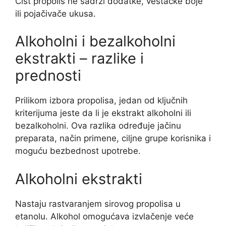
Čist propolis ne sadrži dodatke, veštačke boje
ili pojačivače ukusa.
Alkoholni i bezalkoholni
ekstrakti – razlike i
prednosti
Prilikom izbora propolisa, jedan od ključnih
kriterijuma jeste da li je ekstrakt alkoholni ili
bezalkoholni. Ova razlika određuje jačinu
preparata, način primene, ciljne grupe korisnika i
moguću bezbednost upotrebe.
Alkoholni ekstrakti
Nastaju rastvaranjem sirovog propolisa u
etanolu. Alkohol omogućava izvlačenje veće