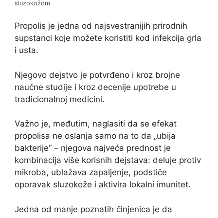
sluzokožom
Propolis je jedna od najsvestranijih prirodnih
supstanci koje možete koristiti kod infekcija grla
i usta.
Njegovo dejstvo je potvrđeno i kroz brojne
naučne studije i kroz decenije upotrebe u
tradicionalnoj medicini.
Važno je, međutim, naglasiti da se efekat
propolisa ne oslanja samo na to da „ubija
bakterije“ – njegova najveća prednost je
kombinacija više korisnih dejstava: deluje protiv
mikroba, ublažava zapaljenje, podstiče
oporavak sluzokože i aktivira lokalni imunitet.
Jedna od manje poznatih činjenica je da