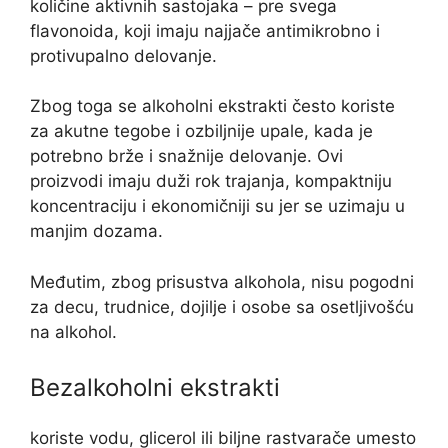
količine aktivnih sastojaka – pre svega
flavonoida, koji imaju najjače antimikrobno i
protivupalno delovanje.
Zbog toga se alkoholni ekstrakti često koriste
za akutne tegobe i ozbiljnije upale, kada je
potrebno brže i snažnije delovanje. Ovi
proizvodi imaju duži rok trajanja, kompaktniju
koncentraciju i ekonomičniji su jer se uzimaju u
manjim dozama.
Međutim, zbog prisustva alkohola, nisu pogodni
za decu, trudnice, dojilje i osobe sa osetljivošću
na alkohol.
Bezalkoholni ekstrakti
koriste vodu, glicerol ili biljne rastvarače umesto