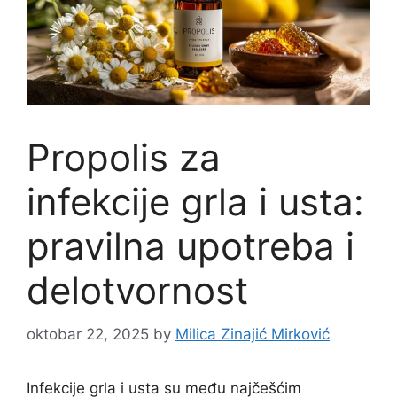
Propolis za
infekcije grla i usta:
pravilna upotreba i
delotvornost
oktobar 22, 2025
by
Milica Zinajić Mirković
Infekcije grla i usta su među najčešćim