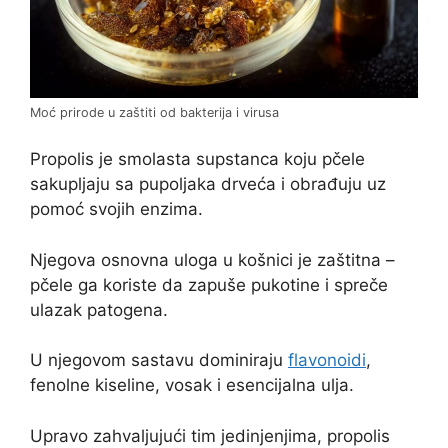
Moć prirode u zaštiti od bakterija i virusa
Propolis je smolasta supstanca koju pčele
sakupljaju sa pupoljaka drveća i obrađuju uz
pomoć svojih enzima.
Njegova osnovna uloga u košnici je zaštitna –
pčele ga koriste da zapuše pukotine i spreče
ulazak patogena.
U njegovom sastavu dominiraju
flavonoidi
,
fenolne kiseline, vosak i esencijalna ulja.
Upravo zahvaljujući tim jedinjenjima, propolis