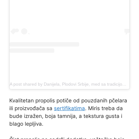
A post shared by Danijela, Plodovi Srbije, med sa tradicijom (@plodovi.srbije)
Kvalitetan propolis potiče od pouzdanih pčelara
ili proizvođača sa
sertifikatima
. Miris treba da
bude izražen, boja tamnija, a tekstura gusta i
blago lepljiva.