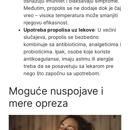
osnažuju imunitet i olakšavaju simptome.
Međutim, propolis se ne dodaje dok je čaj
vreo – visoka temperatura može smanjiti
njegovu efikasnost.
Upotreba propolisa uz lekove
: U većini
slučajeva, propolis se bezbedno
kombinuje sa antibioticima, analgeticima i
probioticima. Ipak, osobe koje koriste
antikoagulanse, imaju astmu ili alergije
treba da se posavetuju sa lekarom pre
nego što započnu sa upotrebom.
Moguće nuspojave i
mere opreza