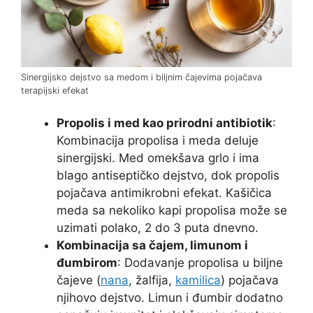
Sinergijsko dejstvo sa medom i biljnim čajevima pojačava
terapijski efekat
Propolis i med kao prirodni antibiotik
:
Kombinacija propolisa i meda deluje
sinergijski. Med omekšava grlo i ima
blago antiseptičko dejstvo, dok propolis
pojačava antimikrobni efekat. Kašičica
meda sa nekoliko kapi propolisa može se
uzimati polako, 2 do 3 puta dnevno.
Kombinacija sa čajem, limunom i
đumbirom
: Dodavanje propolisa u biljne
čajeve (
nana
, žalfija,
kamilica
) pojačava
njihovo dejstvo. Limun i đumbir dodatno