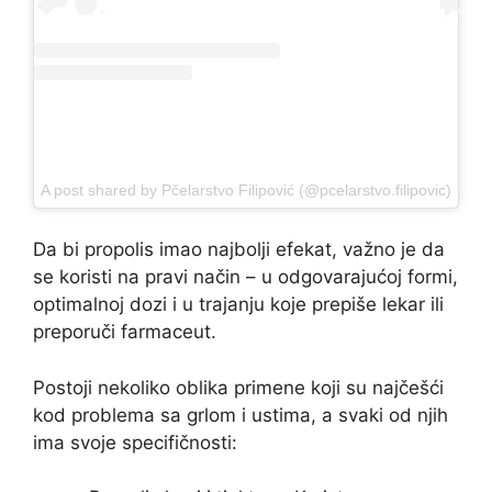
A post shared by Pčelarstvo Filipović (@pcelarstvo.filipovic)
Da bi propolis imao najbolji efekat, važno je da
se koristi na pravi način – u odgovarajućoj formi,
optimalnoj dozi i u trajanju koje prepiše lekar ili
preporuči farmaceut.
Postoji nekoliko oblika primene koji su najčešći
kod problema sa grlom i ustima, a svaki od njih
ima svoje specifičnosti: