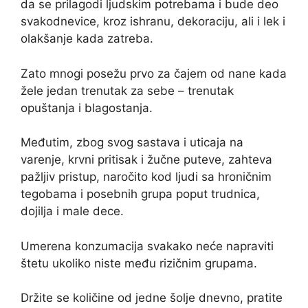
da se prilagodi ljudskim potrebama i bude deo
svakodnevice, kroz ishranu, dekoraciju, ali i lek i
olakšanje kada zatreba.
Zato mnogi posežu prvo za čajem od nane kada
žele jedan trenutak za sebe – trenutak
opuštanja i blagostanja.
Međutim, zbog svog sastava i uticaja na
varenje, krvni pritisak i žučne puteve, zahteva
pažljiv pristup, naročito kod ljudi sa hroničnim
tegobama i posebnih grupa poput trudnica,
dojilja i male dece.
Umerena konzumacija svakako neće napraviti
štetu ukoliko niste među rizičnim grupama.
Držite se količine od jedne šolje dnevno, pratite