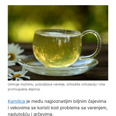
Umiruje mučninu, poboljšava varenje, stimuliše cirkulaciju i ima
protivupalna dejstva.
Kamilica
je među najpoznatijim biljnim čajevima
i vekovima se koristi kod problema sa varenjem,
nadutošću i grčevima.