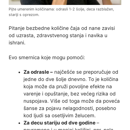
Pijte umerenim količinama: odrasli 1-2 šolje, deca razblažen,
stariji s oprezom.
Pitanje bezbedne količine čaja od nane zavisi
od uzrasta, zdravstvenog stanja i navika u
ishrani.
Evo smernica koje mogu pomoći:
Za odrasle –
najčešće se preporučuje od
jedne do dve šolje dnevno. To je količina
koja može da pruži povoljne efekte na
varenje i opuštanje, bez većeg rizika od
nuspojava. Više od toga može da poveća
šanse za pojavu nelagodnosti, posebno
kod ljudi sa osetljivim želucem.
Za decu stariju od dve godine
–