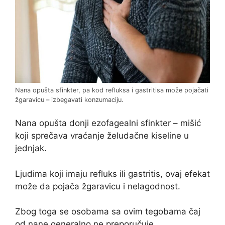
Nana opušta sfinkter, pa kod refluksa i gastritisa može pojačati
žgaravicu – izbegavati konzumaciju.
Nana opušta donji ezofagealni sfinkter – mišić
koji sprečava vraćanje želudačne kiseline u
jednjak.
Ljudima koji imaju refluks ili gastritis, ovaj efekat
može da pojača žgaravicu i nelagodnost.
Zbog toga se osobama sa ovim tegobama čaj
od nane generalno ne preporučuje.