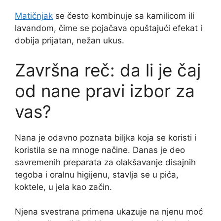
Matičnjak
se često kombinuje sa kamilicom ili
lavandom, čime se pojačava opuštajući efekat i
dobija prijatan, nežan ukus.
Završna reč: da li je čaj
od nane pravi izbor za
vas?
Nana je odavno poznata biljka koja se koristi i
koristila se na mnoge načine. Danas je deo
savremenih preparata za olakšavanje disajnih
tegoba i oralnu higijenu, stavlja se u pića,
koktele, u jela kao začin.
Njena svestrana primena ukazuje na njenu moć