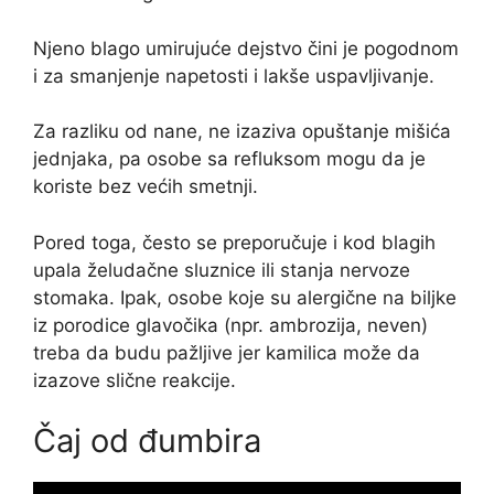
Njeno blago umirujuće dejstvo čini je pogodnom
i za smanjenje napetosti i lakše uspavljivanje.
Za razliku od nane, ne izaziva opuštanje mišića
jednjaka, pa osobe sa refluksom mogu da je
koriste bez većih smetnji.
Pored toga, često se preporučuje i kod blagih
upala želudačne sluznice ili stanja nervoze
stomaka. Ipak, osobe koje su alergične na biljke
iz porodice glavočika (npr. ambrozija, neven)
treba da budu pažljive jer kamilica može da
izazove slične reakcije.
Čaj od đumbira