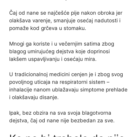
Čaj od nane se najčešće pije nakon obroka jer
olakšava varenje, smanjuje osećaj nadutosti i
pomaže kod grčeva u stomaku.
Mnogi ga koriste i u večernjim satima zbog
blagog umirujućeg dejstva koje doprinosi
lakšem uspavljivanju i osećaju mira.
U tradicionalnoj medicini cenjen je i zbog svog
povoljnog uticaja na respiratorni sistem –
inhalacije nanom ublažavaju simptome prehlade
i olakšavaju disanje.
Ipak, bez obzira na sva svoja blagotvorna
dejstva, čaj od nane nije bezbedan za sve.