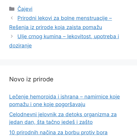
Categories
Čajevi
Prirodni lekovi za bolne menstruacije –
Rešenja iz prirode koja zaista pomažu
Ulje crnog kumina – lekovitost, upotreba i
doziranje
Novo iz prirode
Lečenje hemoroida i ishrana – namirnice koje
pomažu i one koje pogoršavaju
Celodnevni jelovnik za detoks organizma za
jedan dan, šta tačno jedeš i zašto
10 prirodnih načina za borbu protiv bora