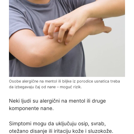
Osobe alergične na mentol ili biljke iz porodice usnatica treba
da izbegavaju čaj od nane – moguć rizik.
Neki ljudi su alergični na mentol ili druge
komponente nane.
Simptomi mogu da uključuju osip, svrab,
otežano disanje ili iritaciju kože i sluzokože.