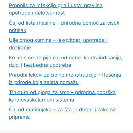
Propolis za infekcije grla i usta: pravilna
upotreba i delotvornost
Čaj od lista masline – prirodna pomoć za visok
pritisak
Ulje crnog kumina – lekovitost, upotreba i
doziranje
Ko ne sme da pije čaj od nane: kontraindikacije,
rizici i bezbedna upotreba
Prirodni lekovi za bolne menstruacije – Rešenja
iz prirode koja zaista pomažu
Tinktura od gloga za srce – prirodna podrška
kardiovaskularnom sistemu
Čaj od matičnjaka – za šta je dobar i kako se
priprema