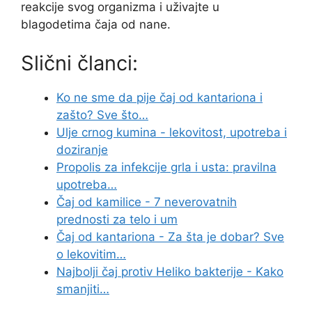
reakcije svog organizma i uživajte u
blagodetima čaja od nane.
Slični članci:
Ko ne sme da pije čaj od kantariona i
zašto? Sve što…
Ulje crnog kumina - lekovitost, upotreba i
doziranje
Propolis za infekcije grla i usta: pravilna
upotreba…
Čaj od kamilice - 7 neverovatnih
prednosti za telo i um
Čaj od kantariona - Za šta je dobar? Sve
o lekovitim…
Najbolji čaj protiv Heliko bakterije - Kako
smanjiti…