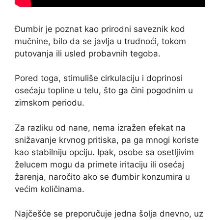
Đumbir je poznat kao prirodni saveznik kod
mučnine, bilo da se javlja u trudnoći, tokom
putovanja ili usled probavnih tegoba.
Pored toga, stimuliše cirkulaciju i doprinosi
osećaju topline u telu, što ga čini pogodnim u
zimskom periodu.
Za razliku od nane, nema izražen efekat na
snižavanje krvnog pritiska, pa ga mnogi koriste
kao stabilniju opciju. Ipak, osobe sa osetljivim
želucem mogu da primete iritaciju ili osećaj
žarenja, naročito ako se đumbir konzumira u
većim količinama.
Najčešće se preporučuje jedna šolja dnevno, uz