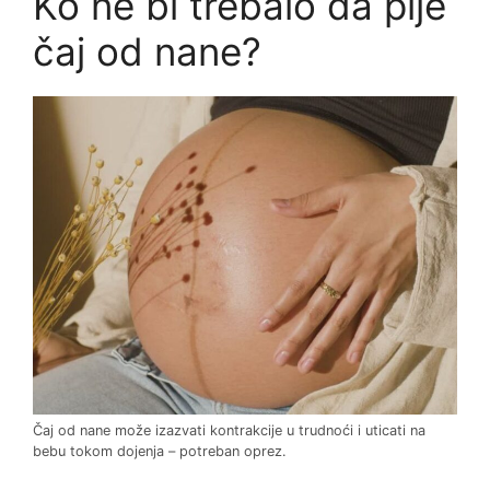
Ko ne bi trebalo da pije
čaj od nane?
Čaj od nane može izazvati kontrakcije u trudnoći i uticati na
bebu tokom dojenja – potreban oprez.