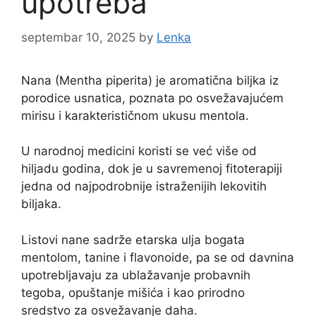
upotreba
septembar 10, 2025
by
Lenka
Nana (Mentha piperita) je aromatična biljka iz
porodice usnatica, poznata po osvežavajućem
mirisu i karakterističnom ukusu mentola.
U narodnoj medicini koristi se već više od
hiljadu godina, dok je u savremenoj fitoterapiji
jedna od najpodrobnije istraženijih lekovitih
biljaka.
Listovi nane sadrže etarska ulja bogata
mentolom, tanine i flavonoide, pa se od davnina
upotrebljavaju za ublažavanje probavnih
tegoba, opuštanje mišića i kao prirodno
sredstvo za osvežavanje daha.