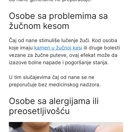
Osobe sa problemima sa
žučnom kesom
Čaj od nane stimuliše lučenje žuči. Kod osoba
koje imaju
kamen u žučnoj kesi
ili druge bolesti
vezane za žučne puteve, ovaj efekat može da
izazove bolne napade i pogoršanje stanja.
U tim slučajevima čaj od nane se ne
preporučuje bez medicinskog nadzora.
Osobe sa alergijama ili
preosetljivošću