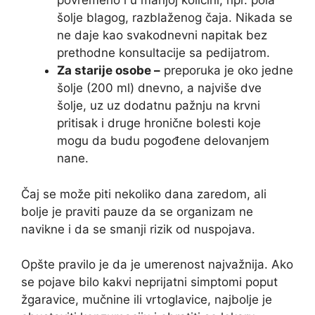
povremeno i u manjoj količini, npr. pola
šolje blagog, razblaženog čaja. Nikada se
ne daje kao svakodnevni napitak bez
prethodne konsultacije sa pedijatrom.
Za starije osobe –
preporuka je oko jedne
šolje (200 ml) dnevno, a najviše dve
šolje, uz uz dodatnu pažnju na krvni
pritisak i druge hronične bolesti koje
mogu da budu pogođene delovanjem
nane.
Čaj se može piti nekoliko dana zaredom, ali
bolje je praviti pauze da se organizam ne
navikne i da se smanji rizik od nuspojava.
Opšte pravilo je da je umerenost najvažnija. Ako
se pojave bilo kakvi neprijatni simptomi poput
žgaravice, mučnine ili vrtoglavice, najbolje je