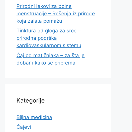
Prirodni lekovi za bolne
menstruacije – Rešenja iz prirode
koja zaista pomažu
Tinktura od gloga za srce –
prirodna podrška
kardiovaskularnom sistemu
Čaj od matičnjaka – za šta je
dobar i kako se priprema
Kategorije
Biljna medicina
Čajevi