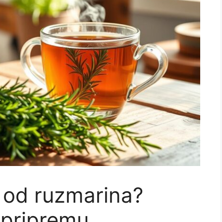
 od ruzmarina?
a pripremu