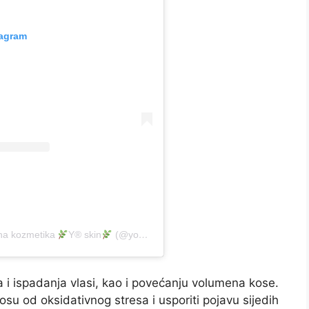
tagram
dna kozmetika
Y
®️
skin
(@yo_originalskin)
a i ispadanja vlasi, kao i povećanju volumena kose.
osu od oksidativnog stresa i usporiti pojavu sijedih