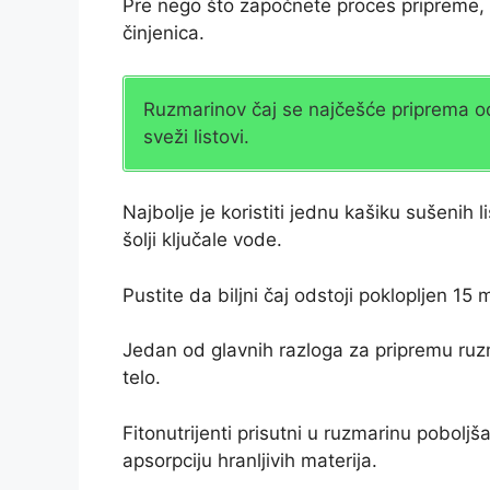
Pre nego što započnete proces pripreme, 
činjenica.
Ruzmarinov čaj se najčešće priprema od s
sveži listovi.
Najbolje je koristiti jednu kašiku sušenih l
šolji ključale vode.
Pustite da biljni čaj odstoji poklopljen 15
Jedan od glavnih razloga za pripremu ruz
telo.
Fitonutrijenti prisutni u ruzmarinu poboljš
apsorpciju hranljivih materija.