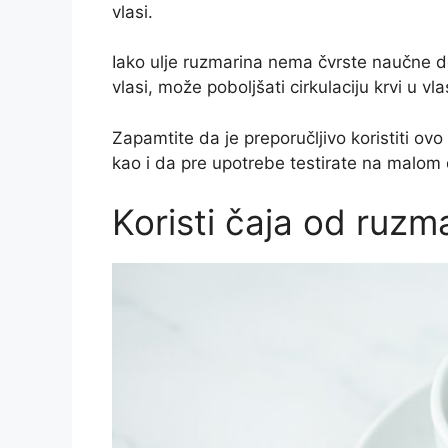
vlasi.
Iako ulje ruzmarina nema čvrste naučne d
vlasi, može poboljšati cirkulaciju krvi u v
Zapamtite da je preporučljivo koristiti ovo 
kao i da pre upotrebe testirate na malom 
Koristi čaja od ruzm