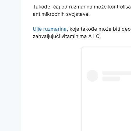
Takođe, čaj od ruzmarina može kontrolisati
antimikrobnih svojstava.
Ulje ruzmarina
, koje takođe može biti deo
zahvaljujući vitaminima A i C.