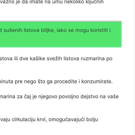
važno je da imate na umu nekoliko ključnih
ušenih listova biljke, iako se mogu koristiti i
istova ili dve kašike svežih listova ruzmarina po
 minuta pre nego što ga procedite i konzumirate.
marina za čaj je njegovo povoljno dejstvo na vaše
avaju cirkulaciju krvi, omogućavajući bolju