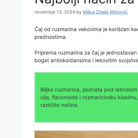
novembar 13, 2024
by
Milica Zinajić Mirković
Čaj od ruzmarina vekovima je korišćen ka
prednostima.
Priprema ruzmarina za čaj je jednostavan
bogat antioksidansima i lekovitim svojstv
Biljka ruzmarina, poznata pod latinskim
ulja, flavonoide i rozmaricinsku kiselin
različite načine.