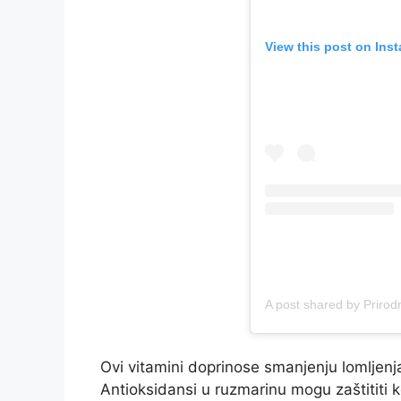
View this post on Ins
A post shared by Priro
Ovi vitamini doprinose smanjenju lomljenj
Antioksidansi u ruzmarinu mogu zaštititi k