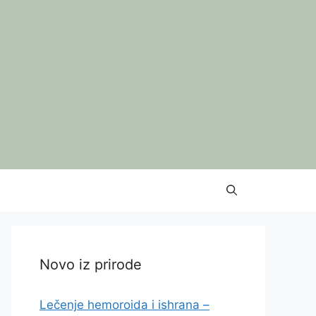
Novo iz prirode
Lečenje hemoroida i ishrana –