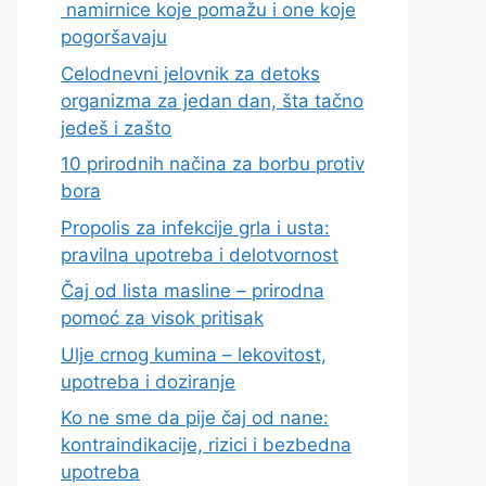
namirnice koje pomažu i one koje
pogoršavaju
Celodnevni jelovnik za detoks
organizma za jedan dan, šta tačno
jedeš i zašto
10 prirodnih načina za borbu protiv
bora
Propolis za infekcije grla i usta:
pravilna upotreba i delotvornost
Čaj od lista masline – prirodna
pomoć za visok pritisak
Ulje crnog kumina – lekovitost,
upotreba i doziranje
Ko ne sme da pije čaj od nane:
kontraindikacije, rizici i bezbedna
upotreba