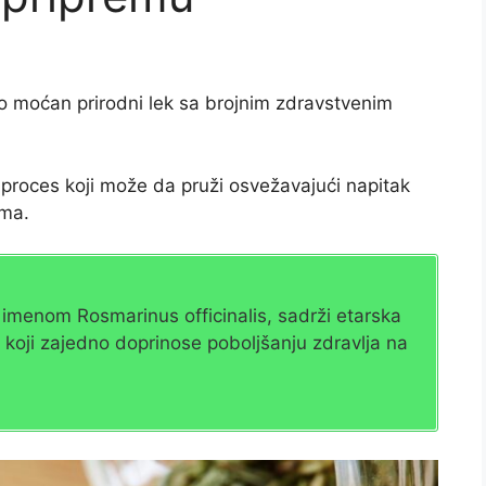
o moćan prirodni lek sa brojnim zdravstvenim
 proces koji može da pruži osvežavajući napitak
ima.
 imenom Rosmarinus officinalis, sadrži etarska
u, koji zajedno doprinose poboljšanju zdravlja na