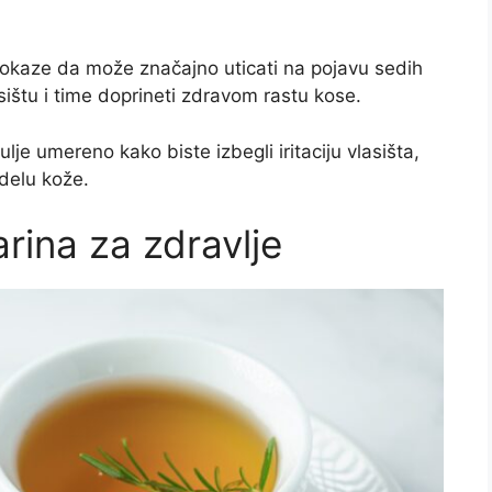
okaze da može značajno uticati na pojavu sedih
lasištu i time doprineti zdravom rastu kose.
ulje umereno kako biste izbegli iritaciju vlasišta,
delu kože.
arina za zdravlje